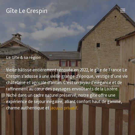
Aller
au
Gîte Le Crespin
contenu
Le Gîte & sa région
Vieille bâtisse entièrement rénovée en 2022, le gîte de France Le
Crespin s’adosse à une vieille grange d’époque, vestige d’une vie
châtelaine et agricole d’antan. C’est un joyau d’élégance et de
raffinement au cœur des paysages envoûtants de la Lozère.
Niché dans un cadre naturel préservé, notre gîte offre une
expérience de séjour inégalée, alliant confort haut de gamme,
charme authentique et
jacuzzi privatif
.